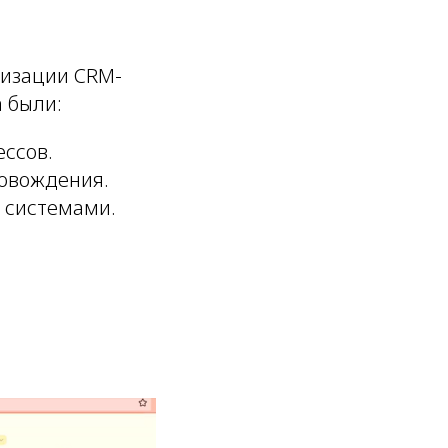
мизации CRM-
 были:
ссов.
ровождения.
 системами.