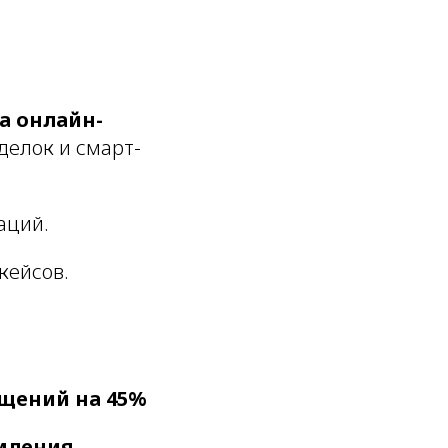
са онлайн-
делок и смарт-
аций.
кейсов.
щений на 45%
мления