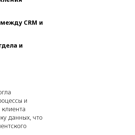
 между CRM и
тдела и
огла
роцессы и
с клиента
ку данных, что
иентского