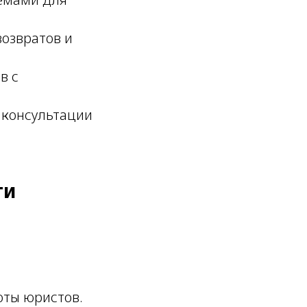
озвратов и
в с
 консультации
ти
оты юристов.