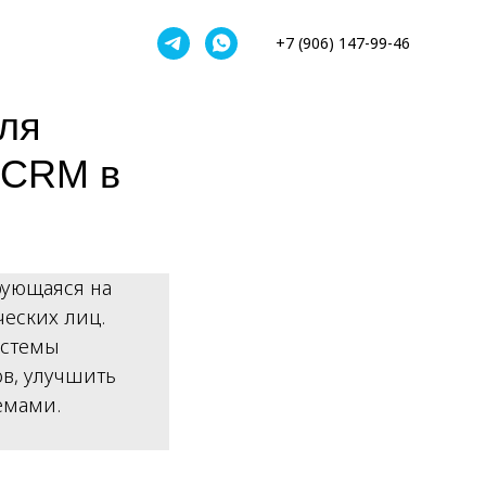
+7 (906) 147-99-46
для
 CRM в
рующаяся на
еских лиц.
истемы
ов, улучшить
емами.