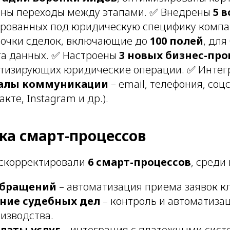
аны переходы между этапами. ✅ Внедрены
5 
ированных под юридическую специфику компа
точки сделок, включающие до
100 полей
, для
та данных. ✅ Настроены
3 новых бизнес-проц
атизирующих юридические операции. ✅ Инте
налы коммуникации
– email, телефония, соц
кте, Instagram и др.).
йка смарт-процессов
 скорректировали
6 смарт-процессов
, среди
обращений
– автоматизация приема заявок к
ние судебных дел
– контроль и автоматиза
изводства.
латы услуг
– интеграция с платежными сист