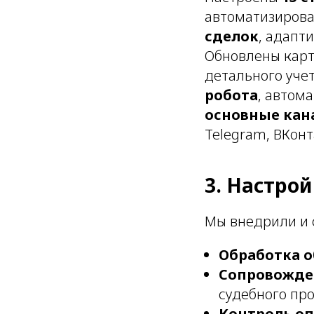
автоматизиров
сделок
, адапт
Обновлены кар
детального уче
робота
, автом
основные ка
Telegram, ВКонта
3. Настро
Мы внедрили и
Обработка 
Сопровожде
судебного про
Контроль оп