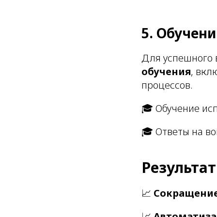
5. Обучен
Для успешного 
обучения
, вкл
процессов.
🎓 Обучение ис
🎓 Ответы на в
Результа
📈
Сокращение
📈
Автоматиза