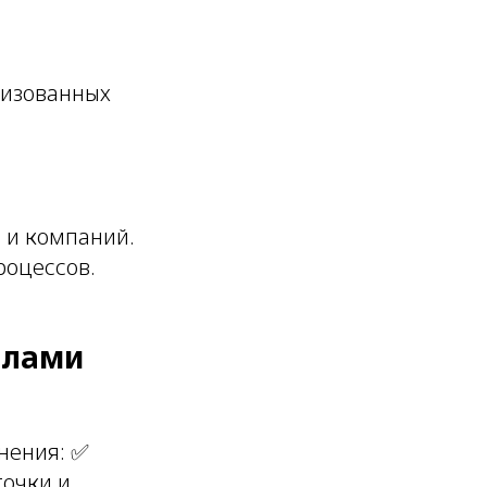
лизованных
 и компаний.
роцессов.
алами
нения: ✅
точки и