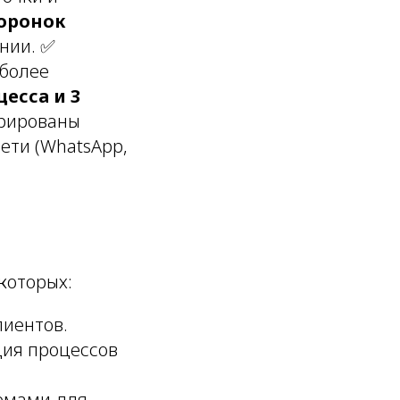
воронок
нии. ✅
 более
есса и 3
грированы
сети (WhatsApp,
 которых:
лиентов.
ция процессов
емами для